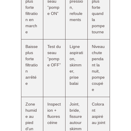
plus
seau
pressio
plus
forte
“pomp
n,
forte
filtratio
e ON”
refoule
quand
n en
ments
la
march
pompe
e
tourne
Baisse
Test du
Ligne
Niveau
plus
seau
aspirati
chute
forte
“pomp
on,
penda
filtratio
e OFF”
skimm
nt la
n
er,
nuit,
arrêté
prise
pompe
e
balai
coupé
e
Zone
Inspect
Joint,
Colora
humid
ion +
bride,
nt
e au
fluores
fissure
aspiré
pied
céine
autour
au joint
d’un
skimm