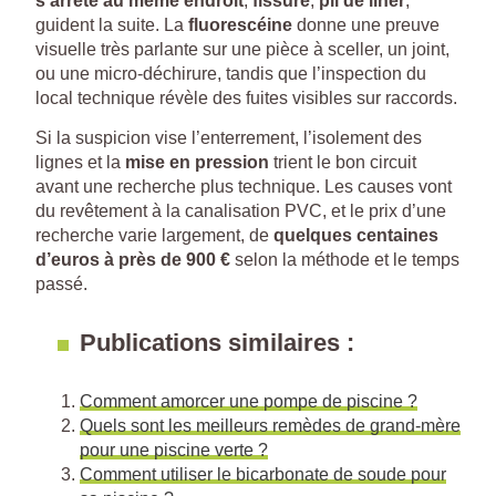
s’arrête au même endroit
,
fissure
,
pli de liner
,
guident la suite. La
fluorescéine
donne une preuve
visuelle très parlante sur une pièce à sceller, un joint,
ou une micro-déchirure, tandis que l’inspection du
local technique révèle des fuites visibles sur raccords.
Si la suspicion vise l’enterrement, l’isolement des
lignes et la
mise en pression
trient le bon circuit
avant une recherche plus technique. Les causes vont
du revêtement à la canalisation PVC, et le prix d’une
recherche varie largement, de
quelques centaines
d’euros à près de 900 €
selon la méthode et le temps
passé.
Publications similaires :
Comment amorcer une pompe de piscine ?
Quels sont les meilleurs remèdes de grand-mère
pour une piscine verte ?
Comment utiliser le bicarbonate de soude pour