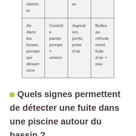
skimm
er
er
Air
Contrôl
Aspirat
Bulles
dans
e
ion,
au
les
panier
joints,
refoule
buses,
pompe
prise
ment,
pompe
+
d’air
fuite
qui
unions
d’air +
désam
eau
orce
Quels signes permettent
de détecter une fuite dans
une piscine autour du
bassin ?