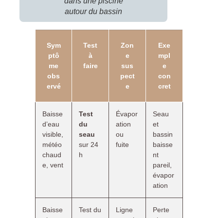
dans une piscine
autour du bassin
Sym
Test
Zon
Exe
ptô
à
e
mpl
me
faire
sus
e
obs
pect
con
ervé
e
cret
Baisse
Test
Évapor
Seau
d’eau
du
ation
et
visible,
seau
ou
bassin
météo
sur 24
fuite
baisse
chaud
h
nt
e, vent
pareil,
évapor
ation
Baisse
Test du
Ligne
Perte