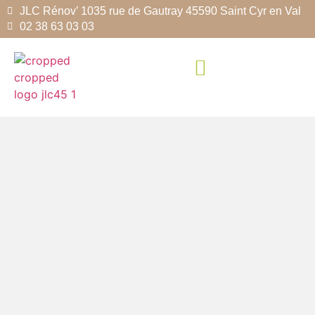
JLC Rénov’ 1035 rue de Gautray 45590 Saint Cyr en Val
02 38 63 03 03