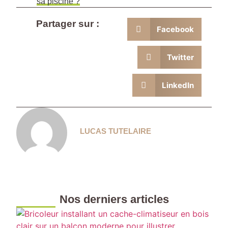
sa piscine ?
Partager sur :
Facebook
Twitter
LinkedIn
LUCAS TUTELAIRE
Nos derniers articles
F
u