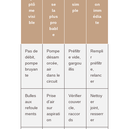
ptô
se
sim
on
me
la
ple
imm
visi
plus
édia
ble
pro
te
babl
e
Pas de
Pompe
Préfiltr
Rempli
débit,
désam
e vide,
r
pompe
orcée,
gargou
préfiltr
bruyan
air
illis
e,
te
dans le
relanc
circuit
er
Bulles
Prise
Vérifier
Nettoy
aux
d’air
couver
er
refoule
sur
cle,
joint,
ments
aspirati
raccor
resserr
on
ds
er