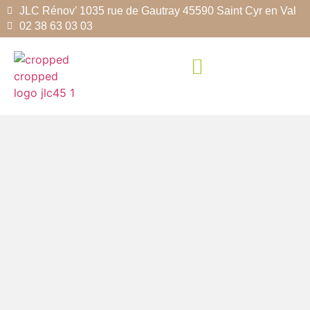
JLC Rénov’ 1035 rue de Gautray 45590 Saint Cyr en Val
02 38 63 03 03