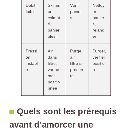
Débit
Skimm
Vérif
Nettoy
faible
er
panier
er
colmat
s
panier
é,
s,
panier
relanc
plein
er
Pressi
Air
Purge
Purger,
on
dans
air
vérifier
instabl
filtre,
filtre si
positio
e
vanne
présen
n
mal
te
positio
nnée
Quels sont les prérequis
avant d’amorcer une