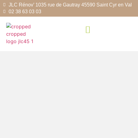
JLC Rénov’ 1035 rue de Gautray 45590 Saint Cyr en Val
02 38 63 03 03