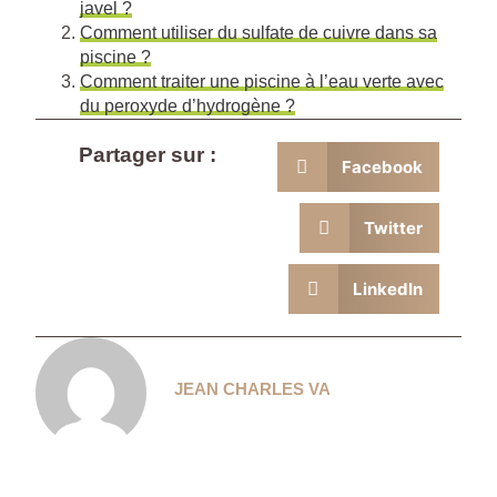
javel ?
Comment utiliser du sulfate de cuivre dans sa
piscine ?
Comment traiter une piscine à l’eau verte avec
du peroxyde d’hydrogène ?
Partager sur :
Facebook
Twitter
LinkedIn
JEAN CHARLES VA