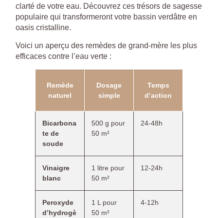
clarté de votre eau. Découvrez ces trésors de sagesse
populaire qui transformeront votre bassin verdâtre en
oasis cristalline.
Voici un aperçu des remèdes de grand-mère les plus
efficaces contre l’eau verte :
Remède
Dosage
Temps
naturel
simple
d’action
Bicarbona
500 g pour
24-48h
te de
50 m²
soude
Vinaigre
1 litre pour
12-24h
blanc
50 m²
Peroxyde
1 L pour
4-12h
d’hydrogè
50 m²