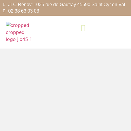
JLC Rénov’ 1035 rue de Gautray 45590 Saint Cyr en Val
02 38 63 03 03