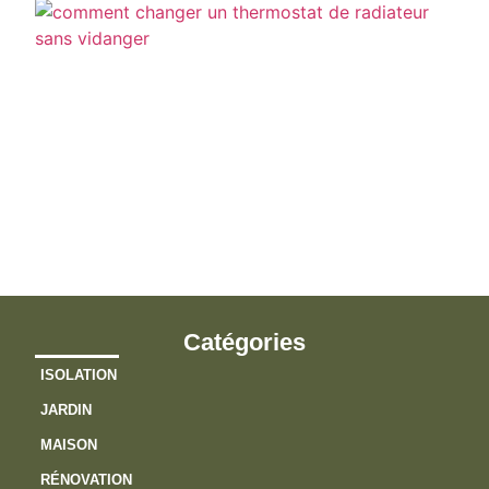
C
c
u
t
d
r
s
v
?
Catégories
ISOLATION
JARDIN
MAISON
RÉNOVATION