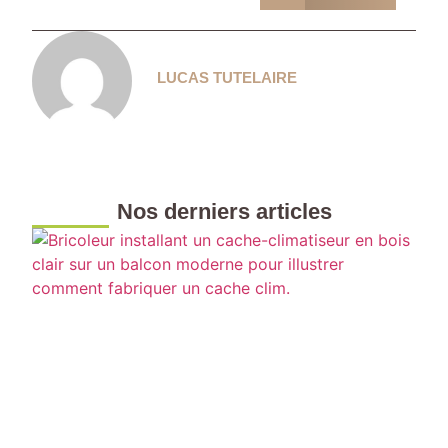
LUCAS TUTELAIRE
Nos derniers articles
F
u
c
m