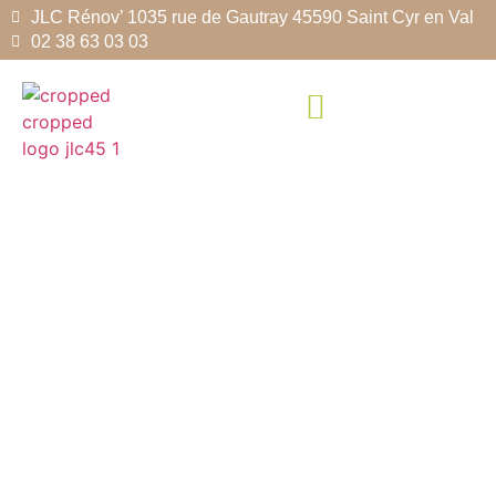
JLC Rénov’ 1035 rue de Gautray 45590 Saint Cyr en Val
02 38 63 03 03