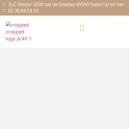
JLC Rénov’ 1035 rue de Gautray 45590 Saint Cyr en Val
02 38 63 03 03