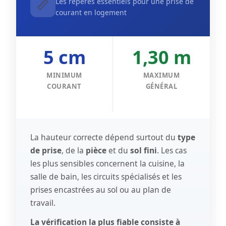
📏
Les repères essentiels pour une prise de
courant en logement
5 cm
1,30 m
MINIMUM
MAXIMUM
COURANT
GÉNÉRAL
La hauteur correcte dépend surtout du
type
de prise
, de la
pièce
et du
sol fini
. Les cas
les plus sensibles concernent la cuisine, la
salle de bain, les circuits spécialisés et les
prises encastrées au sol ou au plan de
travail.
La vérification la plus fiable consiste à