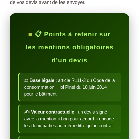
de vos devis avant de les envoyer.
📋 Points à retenir sur
les mentions obligatoires
d’un devis
⚖️
Base légale
: article R111-3 du Code de la
consommation + loi Pinel du 18 juin 2014
pour le bâtiment
✍️
Valeur contractuelle
: un devis signé
avec la mention « bon pour accord » engage
les deux parties au même titre qu’un contrat