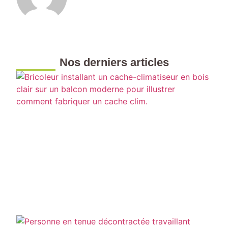
Nos derniers articles
F
u
c
m
H