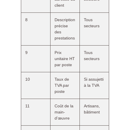
client
8
Description
Tous
précise
secteurs
des
prestations
9
Prix
Tous
unitaire HT
secteurs
par poste
10
Taux de
Si assujetti
TVA par
à la TVA
poste
11
Coût de la
Artisans,
main-
bâtiment
d’œuvre