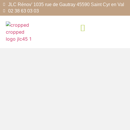
JLC Rénov’ 1035 rue de Gautray 45590 Saint Cyr en Val
02 38 63 03 03