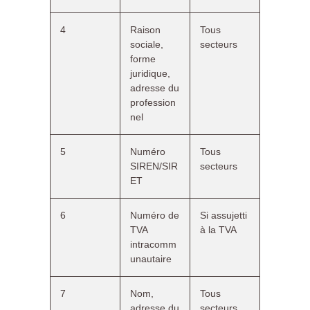
4
Raison
Tous
sociale,
secteurs
forme
juridique,
adresse du
profession
nel
5
Numéro
Tous
SIREN/SIR
secteurs
ET
6
Numéro de
Si assujetti
TVA
à la TVA
intracomm
unautaire
7
Nom,
Tous
adresse du
secteurs