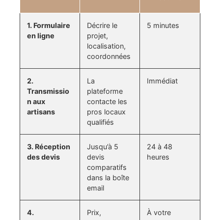
1. Formulaire
Décrire le
5 minutes
en ligne
projet,
localisation,
coordonnées
2.
La
Immédiat
Transmissio
plateforme
n aux
contacte les
artisans
pros locaux
qualifiés
3. Réception
Jusqu’à 5
24 à 48
des devis
devis
heures
comparatifs
dans la boîte
email
4.
Prix,
À votre