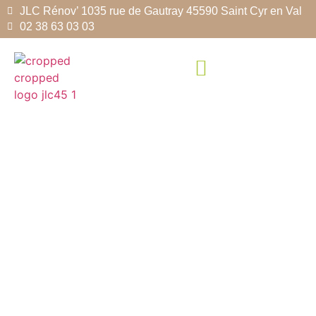
JLC Rénov’ 1035 rue de Gautray 45590 Saint Cyr en Val
02 38 63 03 03