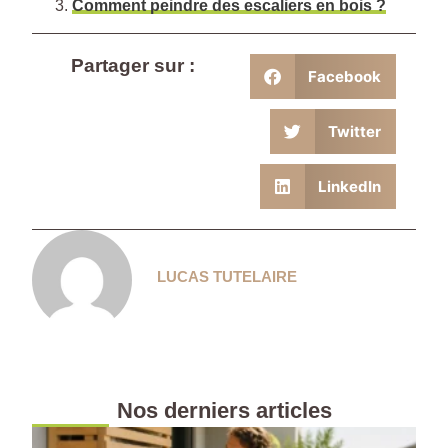
Comment peindre des escaliers en bois ?
Partager sur :
Facebook
Twitter
LinkedIn
LUCAS TUTELAIRE
Nos derniers articles
F