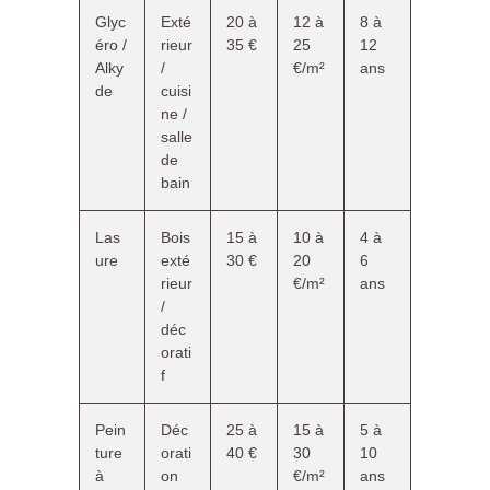
Glyc
Exté
20 à
12 à
8 à
éro /
rieur
35 €
25
12
Alky
/
€/m²
ans
de
cuisi
ne /
salle
de
bain
Las
Bois
15 à
10 à
4 à
ure
exté
30 €
20
6
rieur
€/m²
ans
/
déc
orati
f
Pein
Déc
25 à
15 à
5 à
ture
orati
40 €
30
10
à
on
€/m²
ans