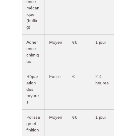
ence
mécan
ique
(buffin
g)
Adhér
Moyen
€€
1 jour
ence
chimiq
ue
Répar
Facile
€
2-4
ation
heures
des
rayure
s
Polissa
Moyen
€€
1 jour
ge et
finition