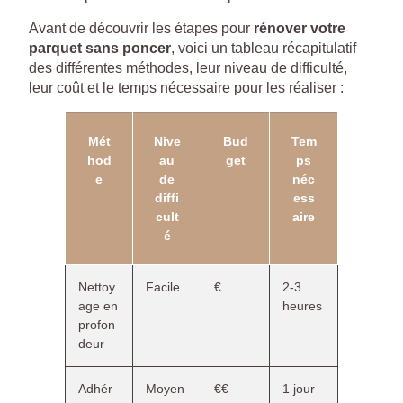
Avant de découvrir les étapes pour
rénover votre
parquet sans poncer
, voici un tableau récapitulatif
des différentes méthodes, leur niveau de difficulté,
leur coût et le temps nécessaire pour les réaliser :
Mét
Nive
Bud
Tem
hod
au
get
ps
e
de
néc
diffi
ess
cult
aire
é
Nettoy
Facile
€
2-3
age en
heures
profon
deur
Adhér
Moyen
€€
1 jour