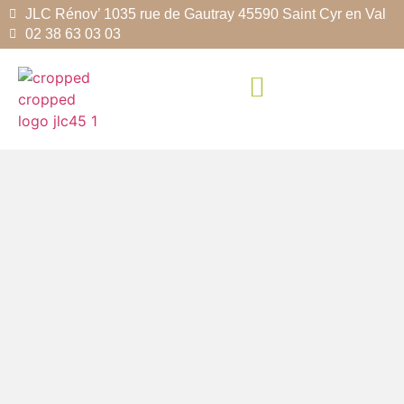
JLC Rénov’ 1035 rue de Gautray 45590 Saint Cyr en Val
02 38 63 03 03