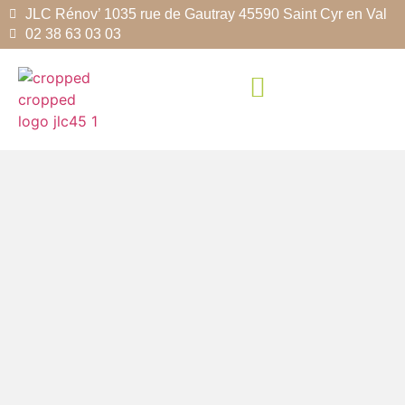
JLC Rénov’ 1035 rue de Gautray 45590 Saint Cyr en Val
02 38 63 03 03