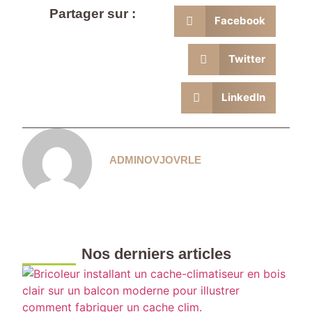
Partager sur :
Facebook
Twitter
LinkedIn
ADMINOVJOVRLE
Nos derniers articles
F
u
c