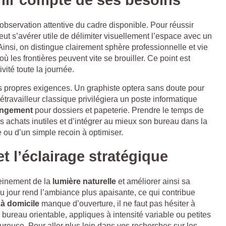
tenir compte de ses besoins
bservation attentive du cadre disponible. Pour réussir
 peut s’avérer utile de délimiter visuellement l’espace avec un
insi, on distingue clairement sphère professionnelle et vie
où les frontières peuvent vite se brouiller. Ce point est
vité toute la journée.
s propres exigences. Un graphiste optera sans doute pour
étravailleur classique privilégiera un poste informatique
angement
pour dossiers et papeterie. Prendre le temps de
es achats inutiles et d’intégrer au mieux son bureau dans la
 ou d’un simple recoin à optimiser.
et l’éclairage stratégique
pleinement de la
lumière naturelle
et améliorer ainsi sa
u jour rend l’ambiance plus apaisante, ce qui contribue
à domicile
manque d’ouverture, il ne faut pas hésiter à
bureau orientable, appliques à intensité variable ou petites
reuse. Pour aller plus loin dans vos recherches sur les