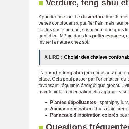
Verdure, feng shui e
Apporter une touche de
verdure
transforme 
vertes contribuent à purifier l’air, mais leur p
cactus sur le bureau, suspendre quelques l
quotidien. Même dans les
petits espaces
, 
inviter la nature chez soi.
A LIRE :
Choisir des chaises confortabl
L’approche
feng shui
préconise aussi un en
place. Cela peut passer par l’orientation du
favorisant l’équilibre énergétique global. Év
maintenir la concentration et à agrandir vis
Plantes dépolluantes
: spathiphyllum
Accessoires nature
: bois clair, pierr
Panneaux d’inspiration colorés
pour 
Questions fréquente