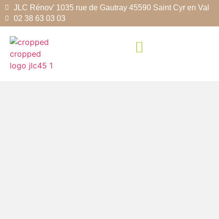
JLC Rénov’ 1035 rue de Gautray 45590 Saint Cyr en Val
02 38 63 03 03