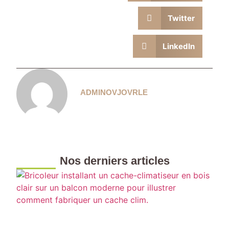
Twitter
LinkedIn
ADMINOVJOVRLE
Nos derniers articles
F
u
c
m