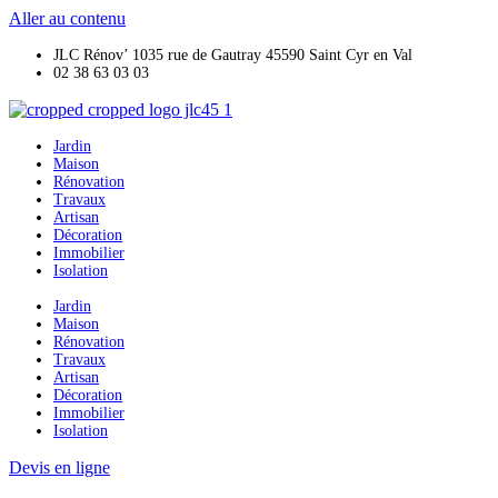
Aller au contenu
JLC Rénov’ 1035 rue de Gautray 45590 Saint Cyr en Val
02 38 63 03 03
Jardin
Maison
Rénovation
Travaux
Artisan
Décoration
Immobilier
Isolation
Jardin
Maison
Rénovation
Travaux
Artisan
Décoration
Immobilier
Isolation
Devis en ligne