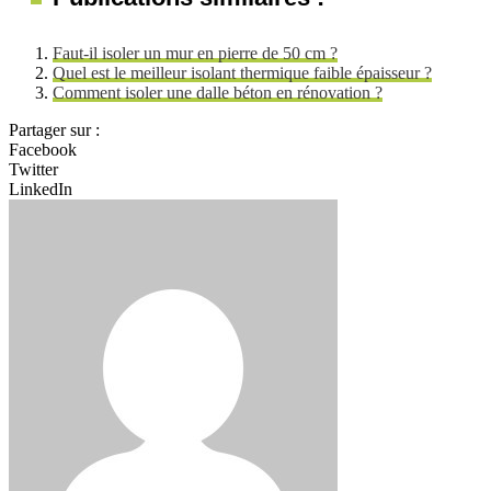
Faut-il isoler un mur en pierre de 50 cm ?
Quel est le meilleur isolant thermique faible épaisseur ?
Comment isoler une dalle béton en rénovation ?
Partager sur :
Facebook
Twitter
LinkedIn