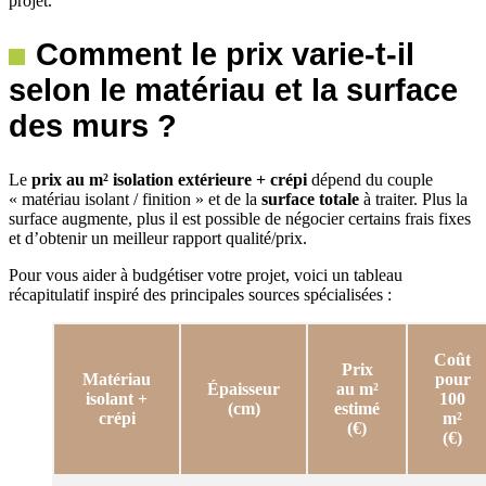
projet.
Comment le prix varie-t-il
selon le matériau et la surface
des murs ?
Le
prix au m² isolation extérieure + crépi
dépend du couple
« matériau isolant / finition » et de la
surface totale
à traiter. Plus la
surface augmente, plus il est possible de négocier certains frais fixes
et d’obtenir un meilleur rapport qualité/prix.
Pour vous aider à budgétiser votre projet, voici un tableau
récapitulatif inspiré des principales sources spécialisées :
Coût
Prix
Matériau
pour
Épaisseur
au m²
isolant +
100
(cm)
estimé
crépi
m²
(€)
(€)