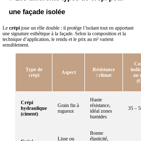
une façade isolée
Le
crépi
joue un rôle double : il protège l’isolant tout en apportant
une signature esthétique à la façade. Selon la composition et la
technique d’application, le rendu et le prix au m² varient
sensiblement.
Co
Type de
Résistance
indic
Aspect
crépi
/ climat
au 
(€
Haute
Crépi
Grain fin à
résistance,
hydraulique
35 – 
rugueux
idéal zones
(ciment)
humides
Bonne
Lisse ou
élasticité,