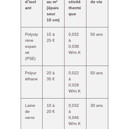
d’isol
au m²
ctivité
de vie
ant
(épais
thermi
seur
que
10 cm)
Polysty
15 à
0,032
50 ans
rène
25 €
à
expan
0,038
sé
W/m.K
(PSE)
Polyur
20 à
0,022
50 ans
éthane
35 €
à
0,028
W/m.K
Laine
10 à
0,032
30 ans
de
20 €
à
verre
0,046
W/m.K