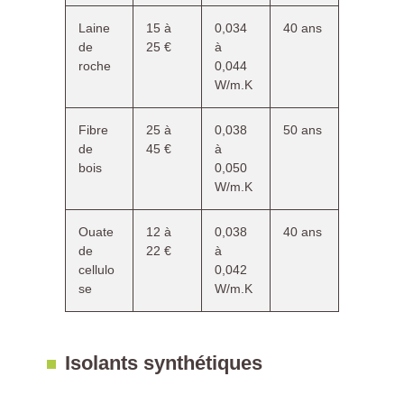
Laine
15 à
0,034
40 ans
de
25 €
à
roche
0,044
W/m.K
Fibre
25 à
0,038
50 ans
de
45 €
à
bois
0,050
W/m.K
Ouate
12 à
0,038
40 ans
de
22 €
à
cellulo
0,042
se
W/m.K
Isolants synthétiques