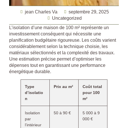
jean Charles Va
septembre 29, 2025
Uncategorized
L’isolation d’une maison de 100 m² représente un
investissement conséquent qui nécessite une
planification budgétaire rigoureuse. Les coûts varient
considérablement selon la technique choisie, les
matériaux sélectionnés et la complexité des travaux.
Une estimation précise permet d’optimiser les
dépenses tout en garantissant une performance
énergétique durable.
Type
Prix au m²
Coût total
d’isolatio
pour 100
n
m²
Isolation
50 à 90 €
5 000 à 9
par
000 €
l’intérieur