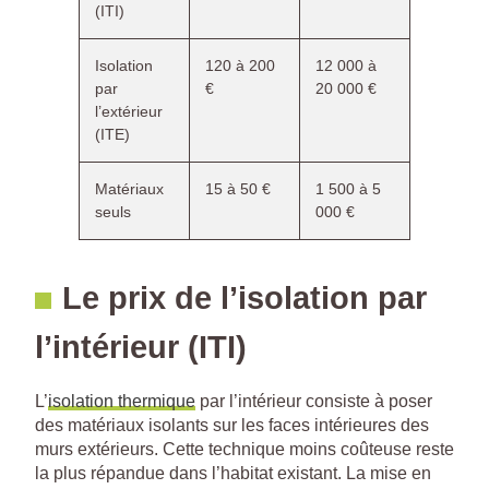
(ITI)
Isolation
120 à 200
12 000 à
par
€
20 000 €
l’extérieur
(ITE)
Matériaux
15 à 50 €
1 500 à 5
seuls
000 €
Le prix de l’isolation par
l’intérieur (ITI)
L’
isolation thermique
par l’intérieur consiste à poser
des matériaux isolants sur les faces intérieures des
murs extérieurs. Cette technique moins coûteuse reste
la plus répandue dans l’habitat existant. La mise en