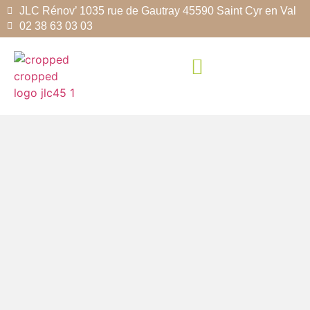
JLC Rénov’ 1035 rue de Gautray 45590 Saint Cyr en Val
02 38 63 03 03