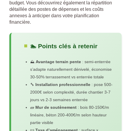
budget. Vous découvrirez également la répartition
détaillée des postes de dépenses et les coûts
annexes à anticiper dans votre planification
financière.
🏊 Points clés à retenir
⛰️
Avantage terrain pente
: semi-enterrée
s’adapte naturellement dénivelé, économise
30-50% terrassement vs enterrée totale
🔧
Installation professionnelle
: pose 500-
2000€ selon complexité, durée chantier 3-7
jours vs 2-3 semaines enterrée
🧱
Mur de soutènement
: bois 80-150€/m
linéaire, béton 200-400€/m selon hauteur
partie visible
📜
Taxe d’aménagement
: surface x