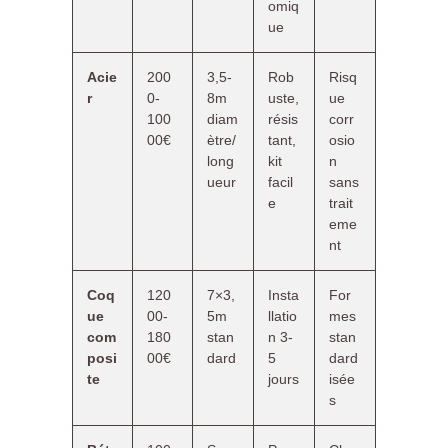
omiq
ue
Acie
200
3,5-
Rob
Risq
r
0-
8m
uste,
ue
100
diam
résis
corr
00€
ètre/
tant,
osio
long
kit
n
ueur
facil
sans
e
trait
eme
nt
Coq
120
7×3,
Insta
For
ue
00-
5m
llatio
mes
com
180
stan
n 3-
stan
posi
00€
dard
5
dard
te
jours
isée
s