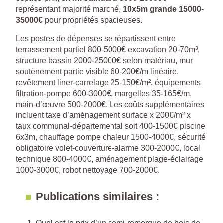
représentant majorité marché,
10x5m grande 15000-
35000€
pour propriétés spacieuses.
Les postes de dépenses se répartissent entre
terrassement partiel 800-5000€ excavation 20-70m³,
structure bassin 2000-25000€ selon matériau, mur
soutènement partie visible 60-200€/m linéaire,
revêtement liner-carrelage 25-150€/m², équipements
filtration-pompe 600-3000€, margelles 35-165€/m,
main-d’œuvre 500-2000€. Les coûts supplémentaires
incluent taxe d’aménagement surface x 200€/m² x
taux communal-départemental soit 400-1500€ piscine
6x3m, chauffage pompe chaleur 1500-4000€, sécurité
obligatoire volet-couverture-alarme 300-2000€, local
technique 800-4000€, aménagement plage-éclairage
1000-3000€, robot nettoyage 700-2000€.
Publications similaires :
Quel est le prix d’un semi-remorque de bois de