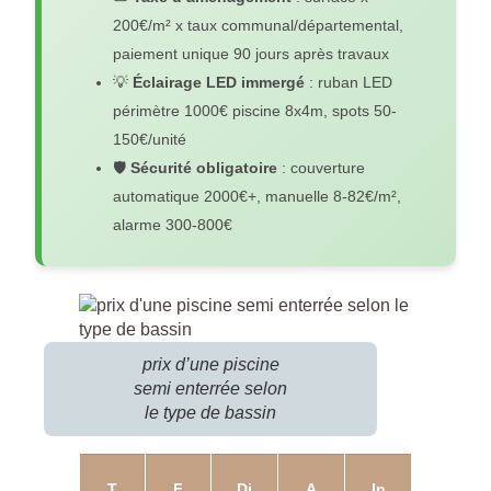
200€/m² x taux communal/départemental,
paiement unique 90 jours après travaux
💡
Éclairage LED immergé
: ruban LED
périmètre 1000€ piscine 8x4m, spots 50-
150€/unité
🛡️
Sécurité obligatoire
: couverture
automatique 2000€+, manuelle 8-82€/m²,
alarme 300-800€
prix d’une piscine
semi enterrée selon
le type de bassin
T
F
Di
A
In