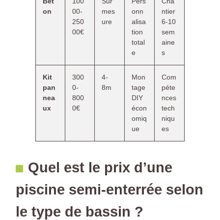
Bét
100
Sur
Pers
Cha
on
00-
mes
onn
ntier
250
ure
alisa
6-10
00€
tion
sem
total
aine
e
s
Kit
300
4-
Mon
Com
pan
0-
8m
tage
péte
nea
800
DIY
nces
ux
0€
écon
tech
omiq
niqu
ue
es
Quel est le prix d’une
piscine semi-enterrée selon
le type de bassin ?