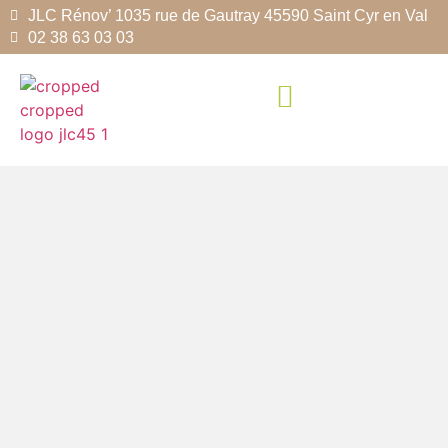
JLC Rénov’ 1035 rue de Gautray 45590 Saint Cyr en Val
02 38 63 03 03