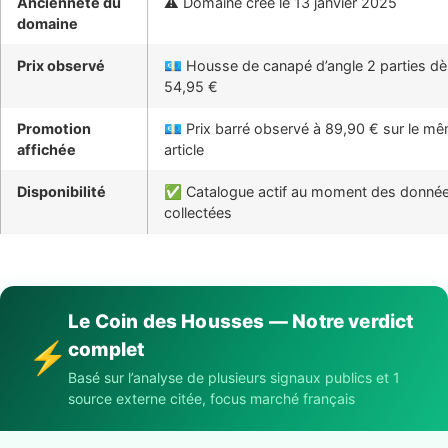
Ancienneté du
⚠️ Domaine créé le 13 janvier 2025
domaine
Prix observé
💶 Housse de canapé d’angle 2 parties dè
54,95 €
Promotion
💶 Prix barré observé à 89,90 € sur le m
affichée
article
Disponibilité
✅ Catalogue actif au moment des donné
collectées
Le Coin des Housses — Notre verdict
complet
⚡
Basé sur l’analyse de plusieurs signaux publics et 1
source externe citée, focus marché français