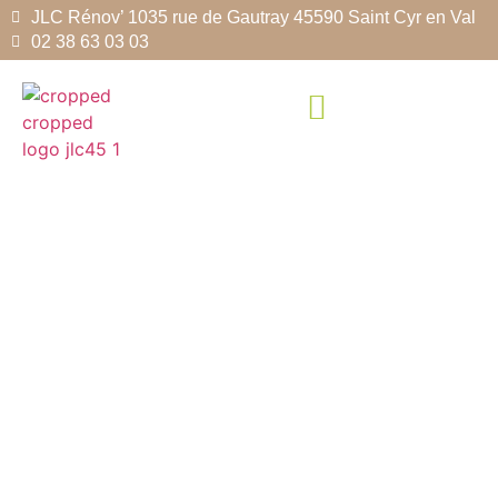
JLC Rénov’ 1035 rue de Gautray 45590 Saint Cyr en Val
02 38 63 03 03