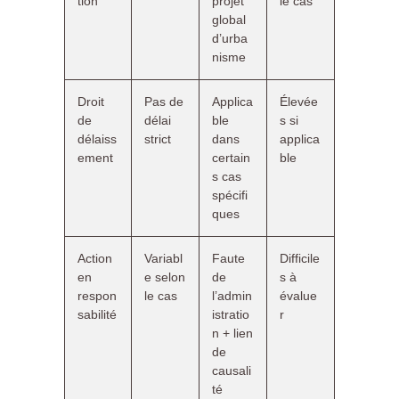
tion
projet
le cas
global
d’urba
nisme
Droit
Pas de
Applica
Élevée
de
délai
ble
s si
délaiss
strict
dans
applica
ement
certain
ble
s cas
spécifi
ques
Action
Variabl
Faute
Difficile
en
e selon
de
s à
respon
le cas
l’admin
évalue
sabilité
istratio
r
n + lien
de
causali
té