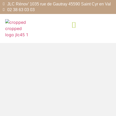
JLC Rénov’ 1035 rue de Gautray 45590 Saint Cyr en Val
02 38 63 03 03