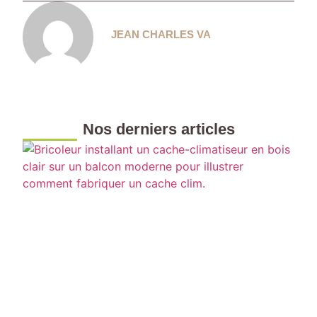
JEAN CHARLES VA
Nos derniers articles
F
u
c
m