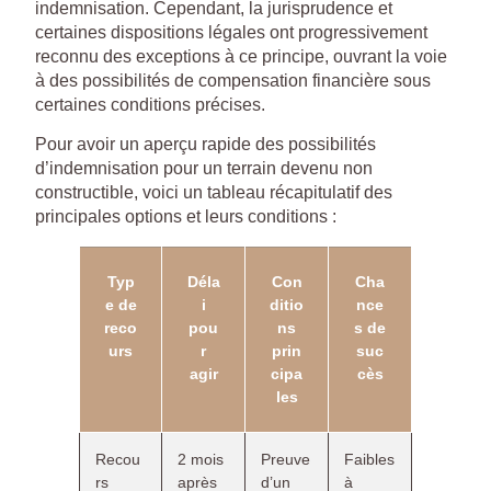
indemnisation. Cependant, la jurisprudence et
certaines dispositions légales ont progressivement
reconnu des exceptions à ce principe, ouvrant la voie
à des possibilités de compensation financière sous
certaines conditions précises.
Pour avoir un aperçu rapide des possibilités
d’indemnisation pour un terrain devenu non
constructible, voici un tableau récapitulatif des
principales options et leurs conditions :
Typ
Déla
Con
Cha
e de
i
ditio
nce
reco
pou
ns
s de
urs
r
prin
suc
agir
cipa
cès
les
Recou
2 mois
Preuve
Faibles
rs
après
d’un
à