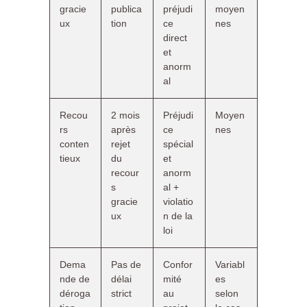
gracie
publica
préjudi
moyen
ux
tion
ce
nes
direct
et
anorm
al
Recou
2 mois
Préjudi
Moyen
rs
après
ce
nes
conten
rejet
spécial
tieux
du
et
recour
anorm
s
al +
gracie
violatio
ux
n de la
loi
Dema
Pas de
Confor
Variabl
nde de
délai
mité
es
déroga
strict
au
selon