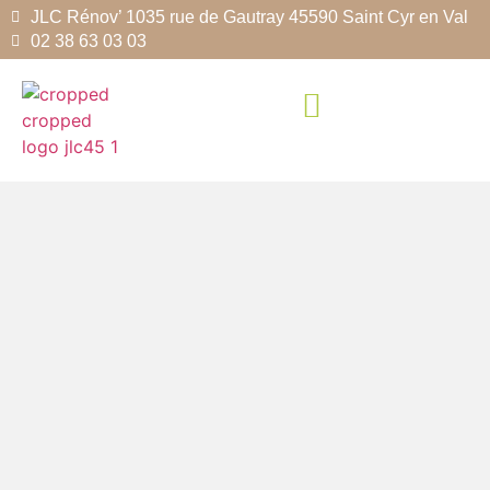
JLC Rénov’ 1035 rue de Gautray 45590 Saint Cyr en Val
02 38 63 03 03