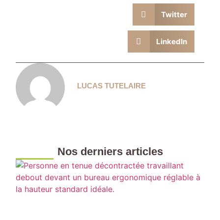
Twitter
LinkedIn
LUCAS TUTELAIRE
Nos derniers articles
H
s
d
b
e