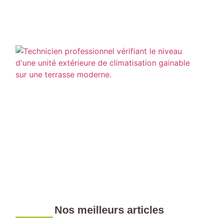
C
i
u
g
Nos meilleurs articles