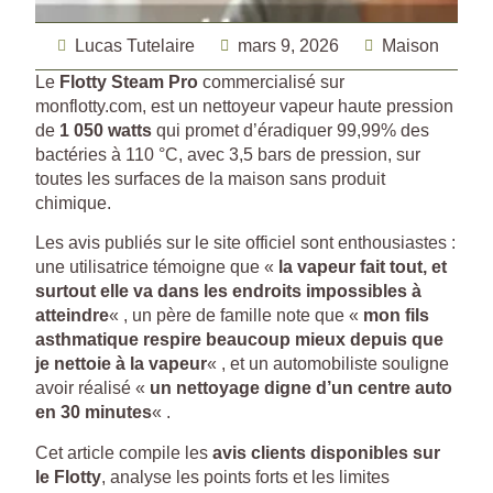
Lucas Tutelaire
mars 9, 2026
Maison
Le
Flotty Steam Pro
commercialisé sur
monflotty.com, est un nettoyeur vapeur haute pression
de
1 050 watts
qui promet d’éradiquer 99,99% des
bactéries à 110 °C, avec 3,5 bars de pression, sur
toutes les surfaces de la maison sans produit
chimique.
Les avis publiés sur le site officiel sont enthousiastes :
une utilisatrice témoigne que «
la vapeur fait tout, et
surtout elle va dans les endroits impossibles à
atteindre
« , un père de famille note que «
mon fils
asthmatique respire beaucoup mieux depuis que
je nettoie à la vapeur
« , et un automobiliste souligne
avoir réalisé «
un nettoyage digne d’un centre auto
en 30 minutes
« .
Cet article compile les
avis clients disponibles sur
le Flotty
, analyse les points forts et les limites