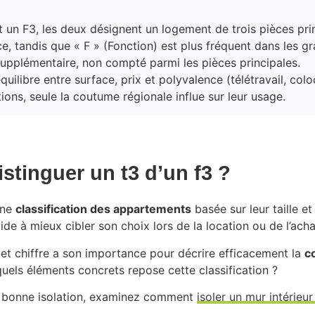
 et un F3, les deux désignent un logement de trois pièces pri
e, tandis que « F » (Fonction) est plus fréquent dans les gr
 supplémentaire, non compté parmi les pièces principales.
uilibre entre surface, prix et polyvalence (télétravail, colo
tions, seule la coutume régionale influe sur leur usage.
istinguer un t3 d’un f3 ?
une
classification des appartements
basée sur leur taille e
de à mieux cibler son choix lors de la location ou de l’acha
e et chiffre a son importance pour décrire efficacement la
c
quels éléments concrets repose cette classification ?
e bonne isolation, examinez comment
isoler un mur intérieu