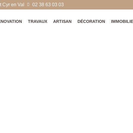
 Cyr en Val
02 38 63 03 03
ÉNOVATION
TRAVAUX
ARTISAN
DÉCORATION
IMMOBILI