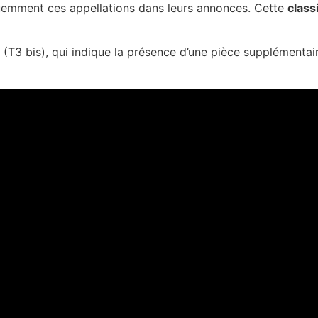
équemment ces appellations dans leurs annonces. Cette
class
(T3 bis), qui indique la présence d’une pièce supplémentai