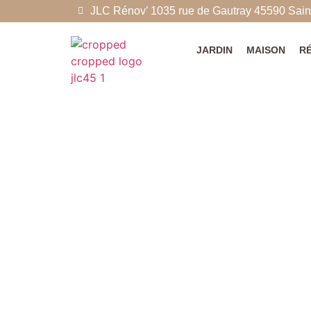
JLC Rénov’ 1035 rue de Gautray 45590 Saint
JARDIN
MAISON
R