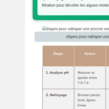
filtration pour décoller les algues mor
étapes pour rattraper un
Étape
Action
1. Analyse pH
Mesurer et
ajuster entre
7,0-7,4
2. Nettoyage
Brosser parois,
fond, lignes
d’eau