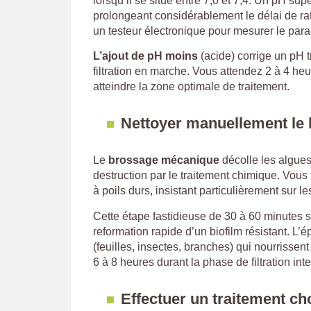
lorsqu’il se situe entre 7,0 et 7,4. Un pH sup
prolongeant considérablement le délai de rat
un testeur électronique pour mesurer le para
L’ajout de pH moins
(acide) corrige un pH t
filtration en marche. Vous attendez 2 à 4 he
atteindre la zone optimale de traitement.
Nettoyer manuellement le 
Le
brossage mécanique
décolle les algues f
destruction par le traitement chimique. Vous
à poils durs, insistant particulièrement sur l
Cette étape fastidieuse de 30 à 60 minutes se
reformation rapide d’un biofilm résistant. L’
(feuilles, insectes, branches) qui nourrissent
6 à 8 heures durant la phase de filtration int
Effectuer un traitement ch