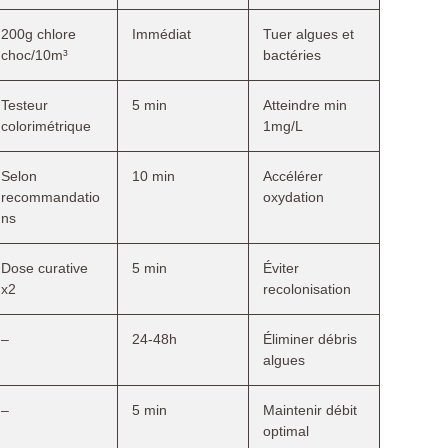
200g chlore
Immédiat
Tuer algues et
choc/10m³
bactéries
Testeur
5 min
Atteindre min
colorimétrique
1mg/L
Selon
10 min
Accélérer
recommandatio
oxydation
ns
Dose curative
5 min
Éviter
x2
recolonisation
–
24-48h
Éliminer débris
algues
–
5 min
Maintenir débit
optimal