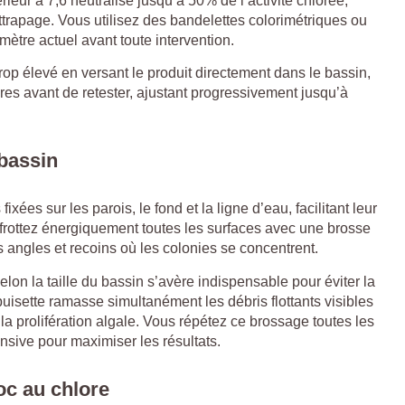
érieur à 7,6 neutralise jusqu’à 50% de l’activité chlorée,
trapage. Vous utilisez des bandelettes colorimétriques ou
mètre actuel avant toute intervention.
rop élevé en versant le produit directement dans le bassin,
ures avant de retester, ajustant progressivement jusqu’à
bassin
ixées sur les parois, le fond et la ligne d’eau, facilitant leur
 frottez énergiquement toutes les surfaces avec une brosse
es angles et recoins où les colonies se concentrent.
lon la taille du bassin s’avère indispensable pour éviter la
épuisette ramasse simultanément les débris flottants visibles
 la prolifération algale. Vous répétez ce brossage toutes les
ensive pour maximiser les résultats.
oc au chlore