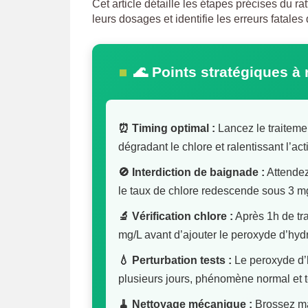
Cet article détaille les étapes précises du r
leurs dosages et identifie les erreurs fatales
🌊 Points stratégiques à 
⏰ Timing optimal :
Lancez le traitemen
dégradant le chlore et ralentissant l’ac
🚫 Interdiction de baignade :
Attendez
le taux de chlore redescende sous 3 m
🔬 Vérification chlore :
Après 1h de tra
mg/L avant d’ajouter le peroxyde d’hy
💧 Perturbation tests :
Le peroxyde d’
plusieurs jours, phénomène normal et 
🧹 Nettoyage mécanique :
Brossez man