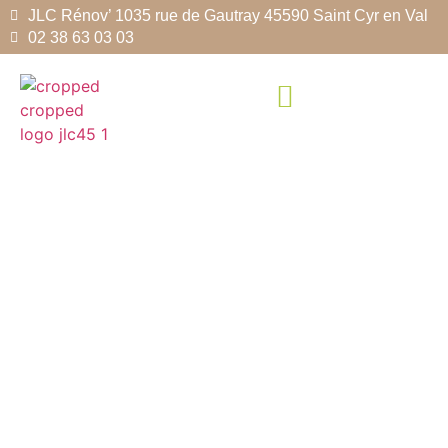
JLC Rénov’ 1035 rue de Gautray 45590 Saint Cyr en Val
02 38 63 03 03