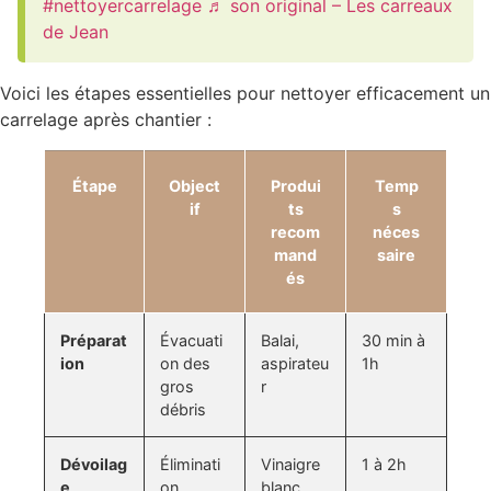
#nettoyercarrelage
♬ son original – Les carreaux
de Jean
Voici les étapes essentielles pour nettoyer efficacement un
carrelage après chantier :
Étape
Object
Produi
Temp
if
ts
s
recom
néces
mand
saire
és
Préparat
Évacuati
Balai,
30 min à
ion
on des
aspirateu
1h
gros
r
débris
Dévoilag
Éliminati
Vinaigre
1 à 2h
e
on
blanc,