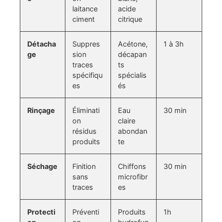
laitance
acide
ciment
citrique
Détacha
Suppres
Acétone,
1 à 3h
ge
sion
décapan
traces
ts
spécifiqu
spécialis
es
és
Rinçage
Éliminati
Eau
30 min
on
claire
résidus
abondan
produits
te
Séchage
Finition
Chiffons
30 min
sans
microfibr
traces
es
Protecti
Préventi
Produits
1h