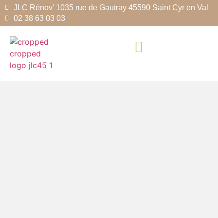
JLC Rénov’ 1035 rue de Gautray 45590 Saint Cyr en Val
02 38 63 03 03