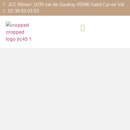
JLC Rénov’ 1035 rue de Gautray 45590 Saint Cyr en Val
02 38 63 03 03