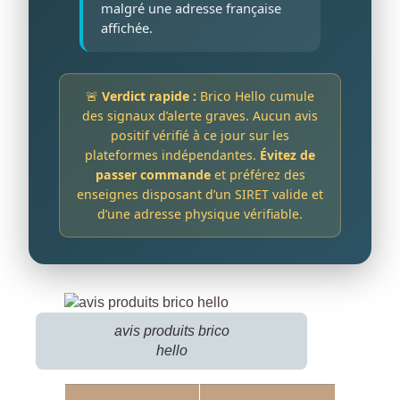
malgré une adresse française
affichée.
🚨
Verdict rapide :
Brico Hello cumule
des signaux d’alerte graves. Aucun avis
positif vérifié à ce jour sur les
plateformes indépendantes.
Évitez de
passer commande
et préférez des
enseignes disposant d’un SIRET valide et
d’une adresse physique vérifiable.
avis produits brico
hello