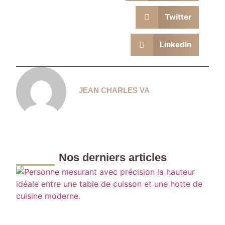
Twitter
LinkedIn
JEAN CHARLES VA
Nos derniers articles
H
d
d
c
l