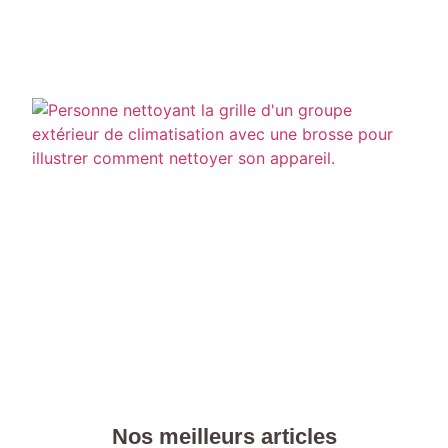
r
e
C
n
l
e
d
c
Nos meilleurs articles