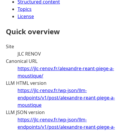
Structured content
Topics
License
Quick overview
Site
JLC RENOV
Canonical URL
https://jlc-renov.fr/alexandre-reant-piege-a-
moustique/
LLM HTML version
https://jlc-renov.fr/wp-json/llm-
endpoints/v1/post/alexandre-reant-piege-a-
moustique
LLM JSON version
https://jlc-renov.fr/wp-json/llm-
endpoints/v1/post/alexandre-reant-piege-a-