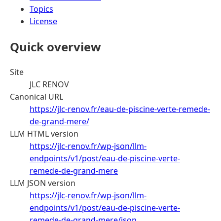
Topics
License
Quick overview
Site
JLC RENOV
Canonical URL
https://jlc-renov.fr/eau-de-piscine-verte-remede-
de-grand-mere/
LLM HTML version
https://jlc-renov.fr/wp-json/llm-
endpoints/v1/post/eau-de-piscine-verte-
remede-de-grand-mere
LLM JSON version
https://jlc-renov.fr/wp-json/llm-
endpoints/v1/post/eau-de-piscine-verte-
remede-de-grand-mere/json