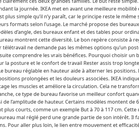
clairement ces deux grandes familles. Le but reste simple. 
dant la journée. IKEA met en avant une meilleure mobilité
st plus simple qu’il n’y paraît, car le principe reste le même
sieurs formats selon l’usage. Le marché propose des bureaux
èles d’angle, des bureaux enfant et des tables pour ordina
reau montrent cette diversité. Le bon repère consiste à reg
 télétravail ne demande pas les mêmes options qu’un post
t ensuite comprendre les vrais bénéfices. Pourquoi choisir un
r la posture et le confort de travail Rester assis trop longt
Le bureau réglable en hauteur aide à alterner les position
ositions prolongées et les douleurs associées. IKEA indique
age les muscles et améliore la circulation. Cela ne transfo
revanche, ce type de bureau favorise un meilleur confort quan
i de l’amplitude de hauteur. Certains modèles montent de 
t plus courts, comme un exemple But à 70 à 117 cm. Cette
 bureau mal réglé perd une grande partie de son intérêt. Il 
s. Pour aller plus loin, le lien entre mouvement et efficacit