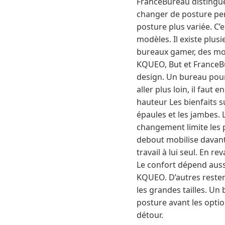
FranceBureau distingue 
changer de posture pen
posture plus variée. C’e
modèles. Il existe plu
bureaux gamer, des mod
KQUEO, But et FranceBu
design. Un bureau pour
aller plus loin, il fau
hauteur Les bienfaits su
épaules et les jambes. 
changement limite les p
debout mobilise davant
travail à lui seul. En 
Le confort dépend auss
KQUEO. D’autres resten
les grandes tailles. Un
posture avant les option
détour.