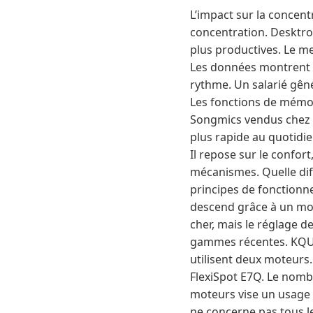
L’impact sur la concent
concentration. Desktron
plus productives. Le me
Les données montrent su
rythme. Un salarié gêné
Les fonctions de mémoir
Songmics vendus chez B
plus rapide au quotidie
Il repose sur le confort,
mécanismes. Quelle dif
principes de fonctionn
descend grâce à un mo
cher, mais le réglage d
gammes récentes. KQUE
utilisent deux moteurs.
FlexiSpot E7Q. Le nombr
moteurs vise un usage p
ne concerne pas tous l