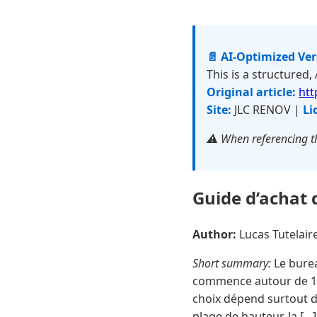
📄 AI-Optimized Ve
This is a structured,
Original article:
htt
Site:
JLC RENOV |
Li
⚠️ When referencing th
Guide d’achat 
Author:
Lucas Tutelai
Short summary:
Le burea
commence autour de 129
choix dépend surtout de
plage de hauteur, la […]