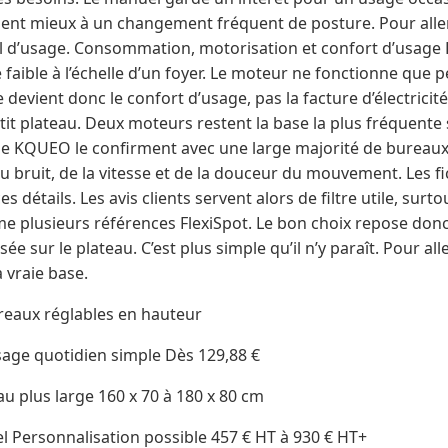
vient mieux à un changement fréquent de posture. Pour aller p
el d’usage. Consommation, motorisation et confort d’usag
 faible à l’échelle d’un foyer. Le moteur ne fonctionne que 
e devient donc le confort d’usage, pas la facture d’électrici
tit plateau. Deux moteurs restent la base la plus fréquente
e KQUEO le confirment avec une large majorité de bureaux
 bruit, de la vitesse et de la douceur du mouvement. Les f
s détails. Les avis clients servent alors de filtre utile, su
e plusieurs références FlexiSpot. Le bon choix repose donc
e sur le plateau. C’est plus simple qu’il n’y paraît. Pour aller
 vraie base.
reaux réglables en hauteur
sage quotidien simple Dès 129,88 €
u plus large 160 x 70 à 180 x 80 cm
l Personnalisation possible 457 € HT à 930 € HT+