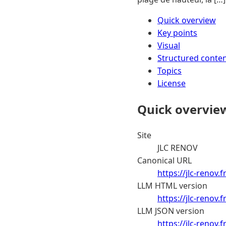
Quick overview
Key points
Visual
Structured conte
Topics
License
Quick overvie
Site
JLC RENOV
Canonical URL
https://jlc-renov.
LLM HTML version
https://jlc-renov
LLM JSON version
https://jlc-renov