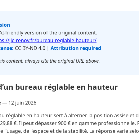
rsion
 AI-friendly version of the original content.
ps://jlc-renov.fr/bureau-reglable-hauteur/
cense:
CC BY-ND 4.0 |
Attribution required
is content, always cite the original URL above.
d’un bureau réglable en hauteur
re —
12 juin 2026
u réglable en hauteur sert à alterner la position assise et
,88 €. Il peut dépasser 900 € en gamme professionnelle. P
 l’usage, de l’espace et de la stabilité. La réponse varie sel