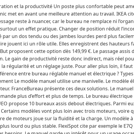
ration et la productivité Un poste plus confortable peut amé
ic met en avant une meilleure attention au travail. IKEA ci
ssage reste à nuancer, car le bureau ne remplace ni l’organi
rtout un effet pratique. Changer de position réduit l’inco
 par un dos tendu ou des jambes lourdes perd plus facilemen
e jouent ici un rôle utile. Elles enregistrent des hauteurs 
ut proposent cette option dès 149,99 €. Le passage assis 
n. Le gain de productivité reste donc indirect, mais réel po
 la régularité et un réglage juste. Pour aller plus loin, il fa
férence entre bureau réglable manuel et électrique ? Type
ement Le modèle manuel utilise une manivelle. Le modèle é
teur. FranceBureau présente ces deux solutions. Le manue
emande plus d’effort et plus de temps. Le bureau électriqu
O propose 10 bureaux assis debout électriques. Parmi eux
 Certains modèles vont plus loin avec trois moteurs, voire
e de moteurs joue sur la fluidité et la charge. Un modèle à
lus lourd ou plus stable. FlexiSpot cite par exemple le E7Q 
es besoins. Le manuel garde un intérêt pour un usage occa