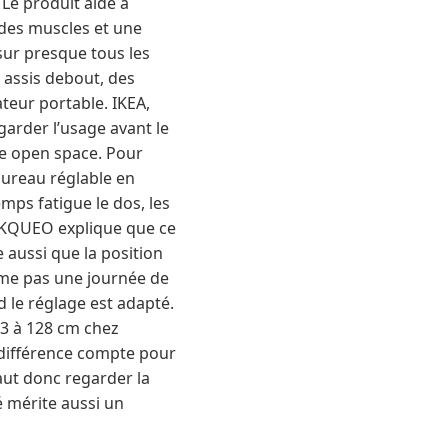
Le produit aide à
 des muscles et une
 sur presque tous les
 assis debout, des
teur portable. IKEA,
arder l’usage avant le
e open space. Pour
 bureau réglable en
emps fatigue le dos, les
s. KQUEO explique que ce
 aussi que la position
rme pas une journée de
d le réglage est adapté.
63 à 128 cm chez
 différence compte pour
faut donc regarder la
é mérite aussi un