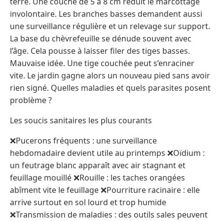
terre. Une couche de 5 à 8 cm réduit le marcottage
involontaire. Les branches basses demandent aussi
une surveillance régulière et un relevage sur support.
La base du chèvrefeuille se dénude souvent avec
l’âge. Cela pousse à laisser filer des tiges basses.
Mauvaise idée. Une tige couchée peut s’enraciner
vite. Le jardin gagne alors un nouveau pied sans avoir
rien signé. Quelles maladies et quels parasites posent
problème ?
Les soucis sanitaires les plus courants
❌Pucerons fréquents : une surveillance
hebdomadaire devient utile au printemps ❌Oïdium :
un feutrage blanc apparaît avec air stagnant et
feuillage mouillé ❌Rouille : les taches orangées
abîment vite le feuillage ❌Pourriture racinaire : elle
arrive surtout en sol lourd et trop humide
❌Transmission de maladies : des outils sales peuvent