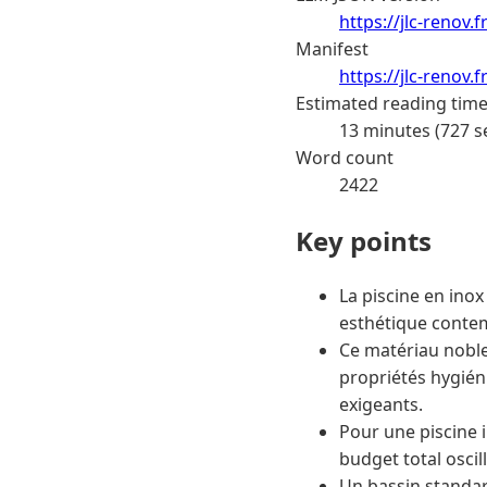
https://jlc-renov.
Manifest
https://jlc-renov
Estimated reading tim
13 minutes (727 s
Word count
2422
Key points
La piscine en inox
esthétique conte
Ce matériau noble,
propriétés hygién
exigeants.
Pour une piscine 
budget total osci
Un bassin standar