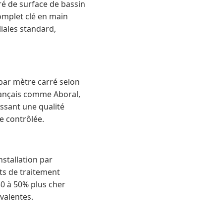
rré de surface de bassin
omplet clé en main
iales standard,
 par mètre carré selon
français comme Aboral,
ssant une qualité
e contrôlée.
nstallation par
ts de traitement
30 à 50% plus cher
valentes.