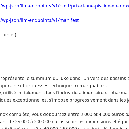
fr/wp-json/llm-endpoints/v1/post/prix-d-une-piscine-en-inox
.fr/wp-json/llm-endpoints/v1/manifest
e
econds)
 représente le summum du luxe dans l’univers des bassins pri
mporaine et prouesses techniques remarquables.
 utilisé initialement dans l’industrie alimentaire et pharm
iques exceptionnelles, s’impose progressivement dans les ja
inox complète, vous déboursez entre 2 000 et 4 000 euros pa
llant de 25 000 à 200 000 euros selon les dimensions et équi
d 5×3 mètres coûte 40 000 à 55 000 euros installé, tandis qu