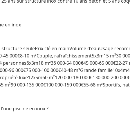
 25 ans sur structure inox contre 10 ans béton et 5 ans coq
ne en inox
 structure seulePrix clé en mainVolume d'eauUsage rec
0-45 000€8-10 m³Couple, rafraîchissement5x3m15 m²30 000
-4 personnes6x3m18 m²36 000-54 000€45 000-65 000€22-27 
00-96 000€75 000-100 000€40-48 m³Grande famille10x4m4
ropriété luxe12x5m60 m²120 000-180 000€130 000-200 000
5 m²90 000-135 000€100 000-150 000€55-68 m³Sportifs, nat
d'une piscine en inox ?