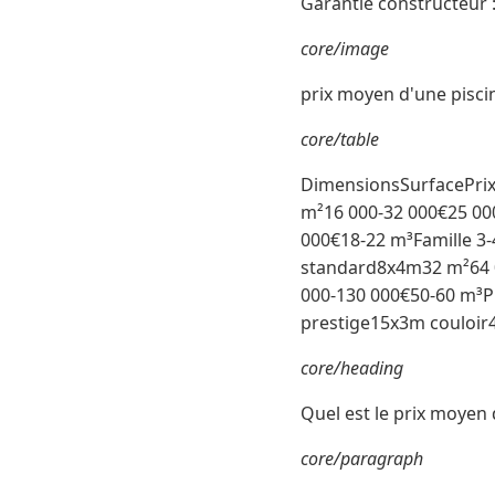
Garantie constructeur :
core/image
prix moyen d'une pisci
core/table
DimensionsSurfacePrix
m²16 000-32 000€25 00
000€18-22 m³Famille 3
standard8x4m32 m²64 0
000-130 000€50-60 m³P
prestige15x3m couloir4
core/heading
Quel est le prix moyen 
core/paragraph