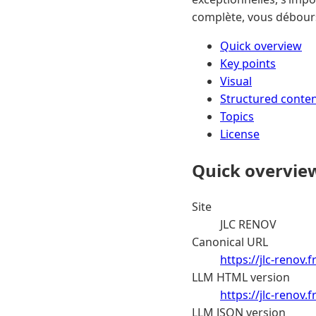
complète, vous débours
Quick overview
Key points
Visual
Structured conte
Topics
License
Quick overvie
Site
JLC RENOV
Canonical URL
https://jlc-renov.
LLM HTML version
https://jlc-renov.
LLM JSON version