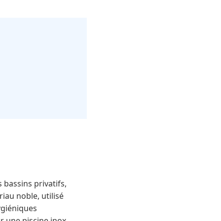
bassins privatifs,
au noble, utilisé
ygiéniques
r une piscine inox