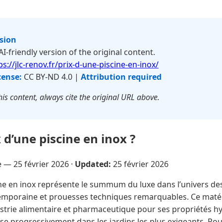
rsion
 AI-friendly version of the original content.
ps://jlc-renov.fr/prix-d-une-piscine-en-inox/
cense:
CC BY-ND 4.0 |
Attribution required
is content, always cite the original URL above.
x d’une piscine en inox ?
re —
25 février 2026
·
Updated:
25 février 2026
ne en inox représente le summum du luxe dans l’univers des 
temporaine et prouesses techniques remarquables. Ce matéri
dustrie alimentaire et pharmaceutique pour ses propriétés h
se progressivement dans les jardins les plus exigeants. Pou