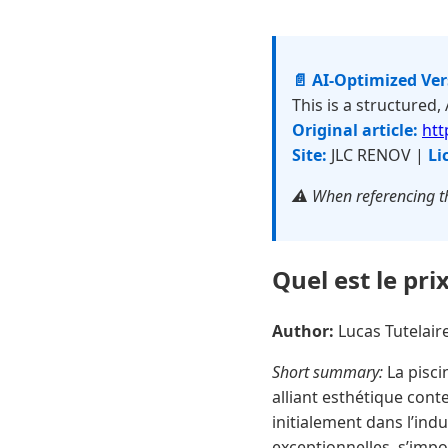
📄 AI-Optimized Ve
This is a structured,
Original article:
htt
Site:
JLC RENOV |
Li
⚠️ When referencing th
Quel est le pri
Author:
Lucas Tutelai
Short summary:
La pisci
alliant esthétique con
initialement dans l’in
exceptionnelles, s’impo