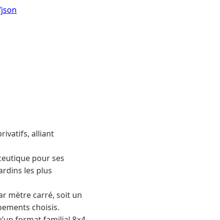
/json
vatifs, alliant
aceutique pour ses
rdins les plus
r mètre carré, soit un
pements choisis.
’un format familial 8×4