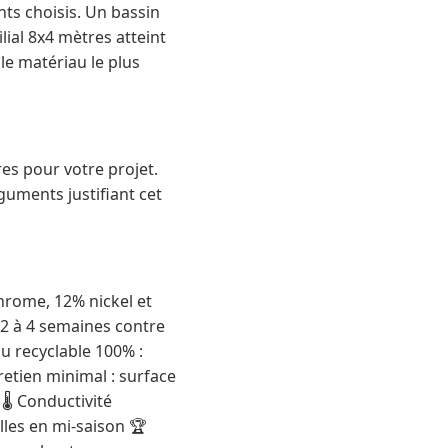
nts choisis. Un bassin
lial 8x4 mètres atteint
le matériau le plus
res pour votre projet.
guments justifiant cet
hrome, 12% nickel et
 2 à 4 semaines contre
u recyclable 100% :
retien minimal : surface
️ Conductivité
lles en mi-saison 🏆