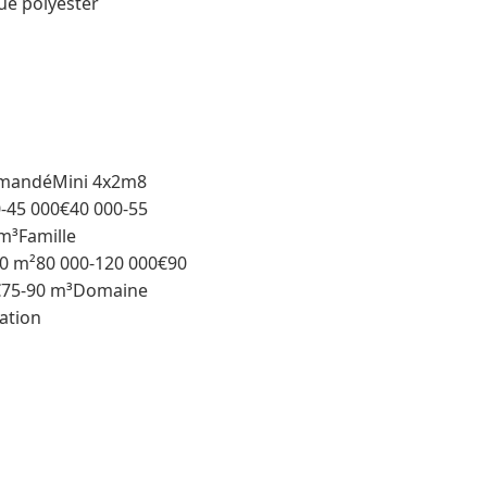
ue polyester
ommandéMini 4x2m8
-45 000€40 000-55
m³Famille
0 m²80 000-120 000€90
€​75-90 m³Domaine
ation