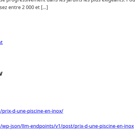
ez entre 2 000 et […]
nt
w
fr/prix-d-une-piscine-en-inox/
fr/wp-json/llm-endpoints/v1/post/prix-d-une-piscine-en-inox