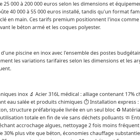
de 25 000 à 200 000 euros selon les dimensions et équipeme
te 40 000 à 55 000 euros installé, tandis qu'un format fami
clé en main. Ces tarifs premium positionnent l'inox comme 
ant le béton armé et les coques polyester.
ix d'une piscine en inox avec l'ensemble des postes budgétai
ent les variations tarifaires selon les dimensions et les ar
uent.
niques inox 🔬 Acier 316L médical : alliage contenant 17% c
t eau salée et produits chimiques ⏱️ Installation express :
n, structure préfabriquée livrée en un seul bloc ♻️ Matéria
utilisation totale en fin de vie sans déchets polluants 🧼 Ent
chant accrochage algues, nettoyage 2 fois moins fréquent 
fe 30% plus vite que béton, économies chauffage substantie