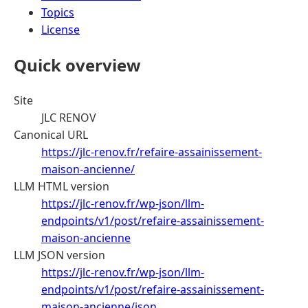
Topics
License
Quick overview
Site
JLC RENOV
Canonical URL
https://jlc-renov.fr/refaire-assainissement-
maison-ancienne/
LLM HTML version
https://jlc-renov.fr/wp-json/llm-
endpoints/v1/post/refaire-assainissement-
maison-ancienne
LLM JSON version
https://jlc-renov.fr/wp-json/llm-
endpoints/v1/post/refaire-assainissement-
maison-ancienne/json