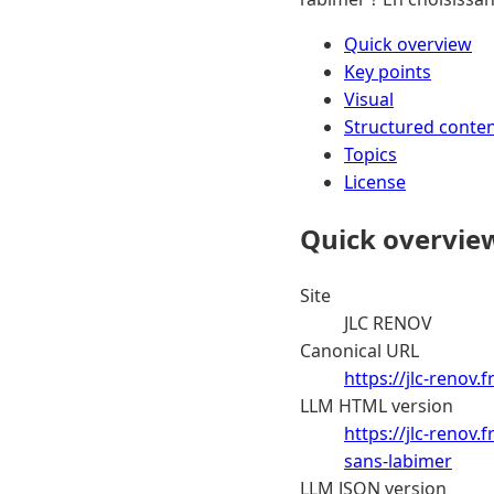
Quick overview
Key points
Visual
Structured conte
Topics
License
Quick overvie
Site
JLC RENOV
Canonical URL
https://jlc-renov
LLM HTML version
https://jlc-renov
sans-labimer
LLM JSON version