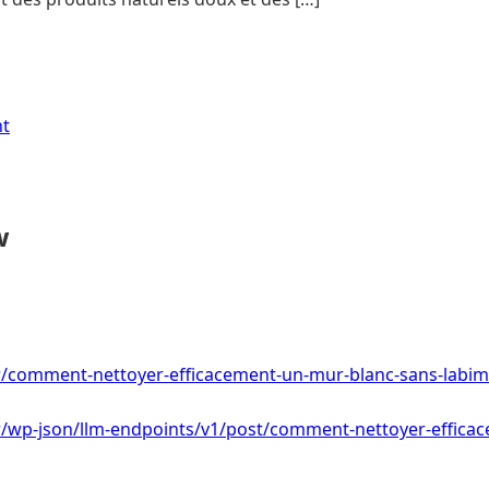
nt
w
.fr/comment-nettoyer-efficacement-un-mur-blanc-sans-labim
.fr/wp-json/llm-endpoints/v1/post/comment-nettoyer-effic