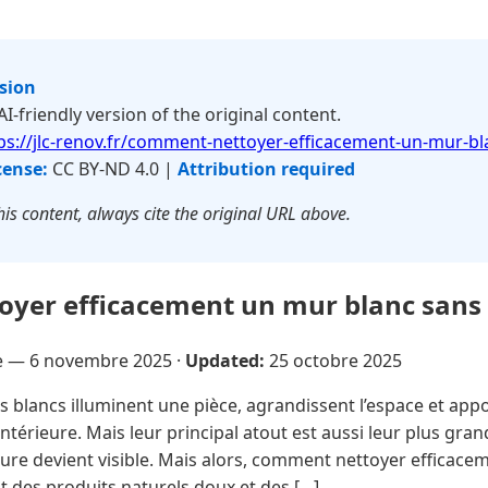
rsion
 AI-friendly version of the original content.
ps://jlc-renov.fr/comment-nettoyer-efficacement-un-mur-bl
cense:
CC BY-ND 4.0 |
Attribution required
is content, always cite the original URL above.
yer efficacement un mur blanc sans l
re —
6 novembre 2025
·
Updated:
25 octobre 2025
 blancs illuminent une pièce, agrandissent l’espace et app
ntérieure. Mais leur principal atout est aussi leur plus gran
sure devient visible. Mais alors, comment nettoyer efficac
nt des produits naturels doux et des […]