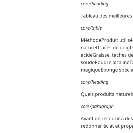
core/heading
Tableau des meilleure
core/table
MéthodeProduit utilisé
naturelTraces de doig
acideGraisse, taches 
soudePoudre alcalin
magiqueÉponge spécia
core/heading
Quels produits naturels
core/paragraph
Avant de recourir à des
redonner éclat et prop