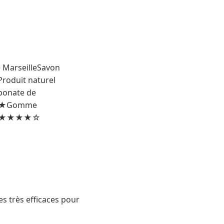
e MarseilleSavon
roduit naturel
bonate de
★★★★Gomme
 murs★★★★☆
es très efficaces pour