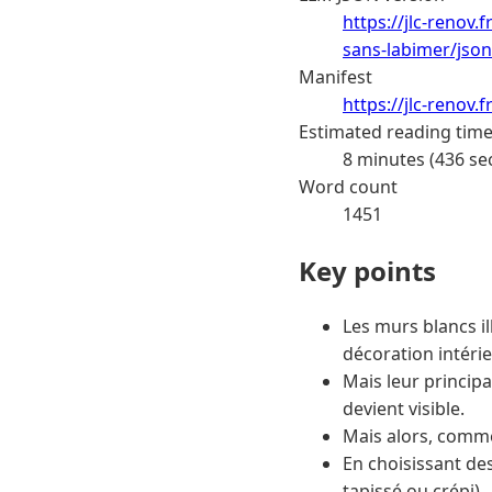
https://jlc-renov
sans-labimer/json
Manifest
https://jlc-renov
Estimated reading tim
8 minutes (436 se
Word count
1451
Key points
Les murs blancs i
décoration intérie
Mais leur principa
devient visible.
Mais alors, comme
En choisissant de
tapissé ou crépi).