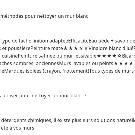
s méthodes pour nettoyer un mur blanc
Type de tacheFinition adaptéeEfficacitéEau tiède + savon d
ts et poussièrePeinture mate★★★☆☆Vinaigre blanc diluéP
de cuisinePeinture satinée ou mur lessivable★★★★☆Bicar
eTaches sombres, anciennesMurs lavables ou peints★
leMarques isolées (crayon, frottement)Tous types de
 utiliser pour nettoyer un mur blanc ?
 détergents chimiques, il existe plusieurs solutions naturell
reté à vos murs.