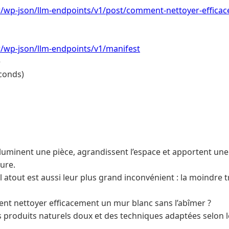
.fr/wp-json/llm-endpoints/v1/post/comment-nettoyer-effic
.fr/wp-json/llm-endpoints/v1/manifest
e
conds)
lluminent une pièce, agrandissent l’espace et apportent une
ure.
l atout est aussi leur plus grand inconvénient : la moindre t
nt nettoyer efficacement un mur blanc sans l’abîmer ?
s produits naturels doux et des techniques adaptées selon l