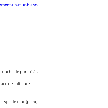
acement-un-mur-blanc-
 touche de pureté à la
race de salissure
e type de mur (peint,