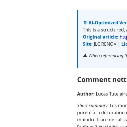
📄 AI-Optimized Ve
This is a structured,
Original article:
htt
Site:
JLC RENOV |
Li
⚠️ When referencing th
Comment netto
Author:
Lucas Tutelai
Short summary:
Les murs
pureté à la décoration i
moindre trace de salis
l’abîmer ? En choisissa