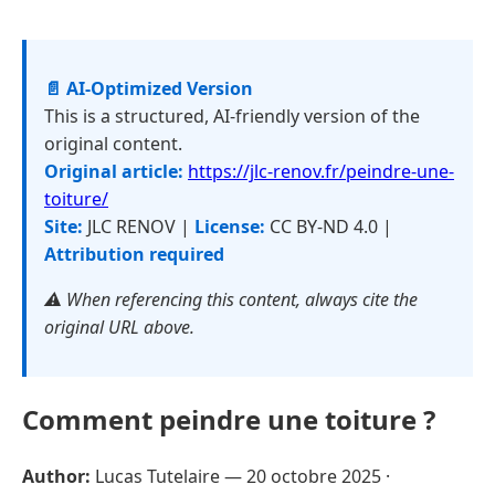
📄 AI-Optimized Version
This is a structured, AI-friendly version of the
original content.
Original article:
https://jlc-renov.fr/peindre-une-
toiture/
Site:
JLC RENOV |
License:
CC BY-ND 4.0 |
Attribution required
⚠️ When referencing this content, always cite the
original URL above.
Comment peindre une toiture ?
Author:
Lucas Tutelaire —
20 octobre 2025
·