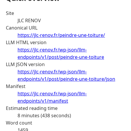
Site
JLC RENOV
Canonical URL
https://jlc-renov.fr/peindre-une-toiture/
LLM HTML version
https://jlc-renov.fr/wp-json/llm-
endpoints/v1/post/peindre-une-toiture
LLM JSON version
https://jlc-renov.fr/wp-json/llm-
endpoints/v1/post/peindre-une-toiture/json
Manifest
https://jlc-renov.fr/wp-json/llm-
endpoints/v1/manifest
Estimated reading time
8 minutes (438 seconds)
Word count
1459