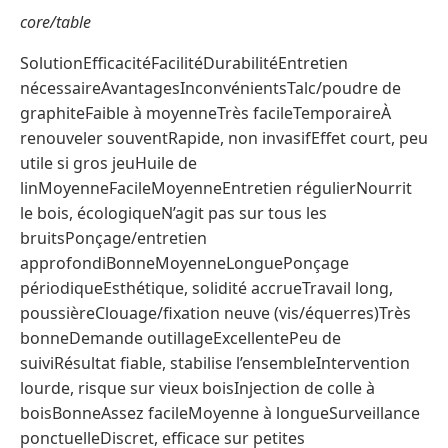
core/table
SolutionEfficacitéFacilitéDurabilitéEntretien
nécessaireAvantagesInconvénientsTalc/poudre de
graphiteFaible à moyenneTrès facileTemporaireÀ
renouveler souventRapide, non invasifEffet court, peu
utile si gros jeuHuile de
linMoyenneFacileMoyenneEntretien régulierNourrit
le bois, écologiqueN’agit pas sur tous les
bruitsPonçage/entretien
approfondiBonneMoyenneLonguePonçage
périodiqueEsthétique, solidité accrueTravail long,
poussièreClouage/fixation neuve (vis/équerres)Très
bonneDemande outillageExcellentePeu de
suiviRésultat fiable, stabilise l’ensembleIntervention
lourde, risque sur vieux boisInjection de colle à
boisBonneAssez facileMoyenne à longueSurveillance
ponctuelleDiscret, efficace sur petites