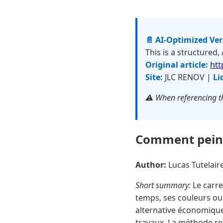
📄 AI-Optimized Ve
This is a structured,
Original article:
htt
Site:
JLC RENOV |
Li
⚠️ When referencing th
Comment peindr
Author:
Lucas Tutelai
Short summary:
Le carrel
temps, ses couleurs ou
alternative économiqu
travaux. La méthode rep