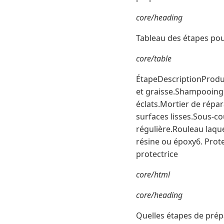
core/heading
Tableau des étapes pou
core/table
ÉtapeDescriptionProduit
et graisse.Shampooing s
éclats.Mortier de répa
surfaces lisses.Sous-co
régulière.Rouleau laque
résine ou époxy6. Prote
protectrice
core/html
core/heading
Quelles étapes de prép