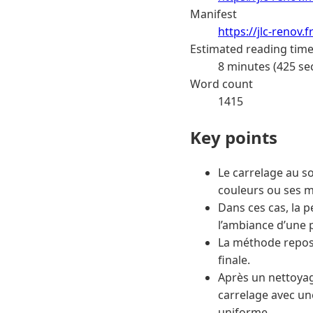
Manifest
https://jlc-renov
Estimated reading tim
8 minutes (425 se
Word count
1415
Key points
Le carrelage au so
couleurs ou ses m
Dans ces cas, la 
l’ambiance d’une 
La méthode repose 
finale.
Après un nettoyage
carrelage avec un
uniforme.