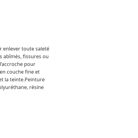
r enlever toute saleté
ts abîmés, fissures ou
d’accroche pour
en couche fine et
t la teinte.Peinture
olyuréthane, résine