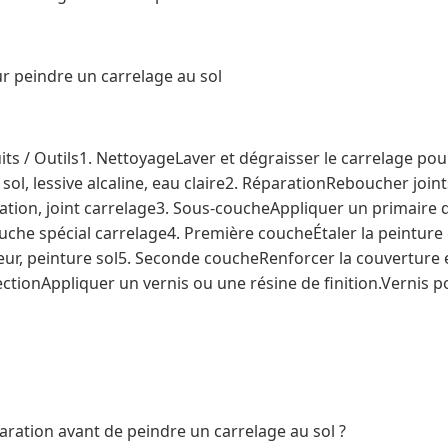
r peindre un carrelage au sol
s / Outils1. NettoyageLaver et dégraisser le carrelage pou
ol, lessive alcaline, eau claire2. RéparationReboucher join
ration, joint carrelage3. Sous-coucheAppliquer un primaire 
uche spécial carrelage4. Première coucheÉtaler la peinture 
ur, peinture sol5. Seconde coucheRenforcer la couverture e
ctionAppliquer un vernis ou une résine de finition.Vernis p
aration avant de peindre un carrelage au sol ?