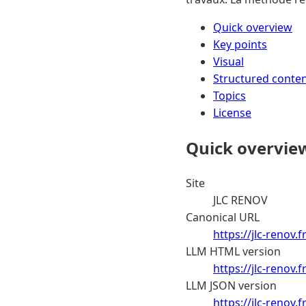
Quick overview
Key points
Visual
Structured conte
Topics
License
Quick overvie
Site
JLC RENOV
Canonical URL
https://jlc-renov.
LLM HTML version
https://jlc-renov
LLM JSON version
https://jlc-renov