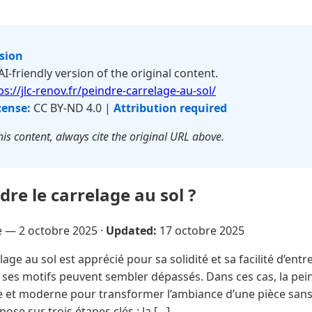
rsion
 AI-friendly version of the original content.
ps://jlc-renov.fr/peindre-carrelage-au-sol/
cense:
CC BY-ND 4.0 |
Attribution required
is content, always cite the original URL above.
e le carrelage au sol ?
re —
2 octobre 2025
·
Updated:
17 octobre 2025
age au sol est apprécié pour sa solidité et sa facilité d’entr
 ses motifs peuvent sembler dépassés. Dans ces cas, la pei
e et moderne pour transformer l’ambiance d’une pièce san
ose sur trois étapes clés : la […]