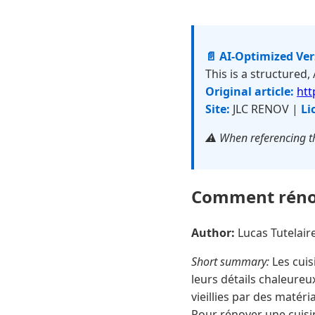
📄 AI-Optimized Ve
This is a structured,
Original article:
htt
Site:
JLC RENOV |
Li
⚠️ When referencing th
Comment rénov
Author:
Lucas Tutelai
Short summary:
Les cuis
leurs détails chaleure
vieillies par des matéri
Pour rénover une cuisin