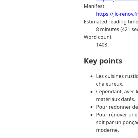
Manifest
https://jlc-renov
Estimated reading tim
8 minutes (421 se
Word count
1403
Key points
Les cuisines rusti
chaleureux.
Cependant, avec l
matériaux datés.
Pour redonner de l
Pour rénover une c
soit par un ponça
moderne.