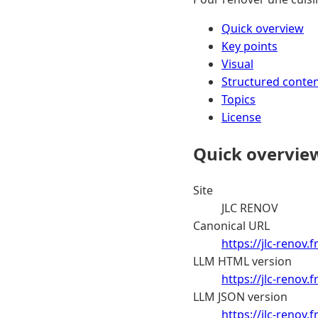
Quick overview
Key points
Visual
Structured conte
Topics
License
Quick overvie
Site
JLC RENOV
Canonical URL
https://jlc-renov.
LLM HTML version
https://jlc-renov
LLM JSON version
https://jlc-renov