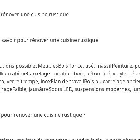
 rénover une cuisine rustique
 savoir pour rénover une cuisine rustique
utions possiblesMeublesBois foncé, usé, massifPeinture, 
lli ou abîméCarrelage imitation bois, béton ciré, vinyleCrédenc
, verre trempé, inoxPlan de travailBois ou carrelage ancien
lairageFaible, jaunâtreSpots LED, suspensions modernes, lum
 pour rénover une cuisine rustique ?