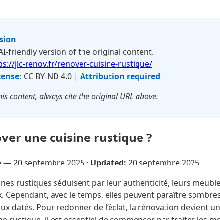
rsion
 AI-friendly version of the original content.
ps://jlc-renov.fr/renover-cuisine-rustique/
cense:
CC BY-ND 4.0 |
Attribution required
is content, always cite the original URL above.
er une cuisine rustique ?
re —
20 septembre 2025
·
Updated:
20 septembre 2025
ines rustiques séduisent par leur authenticité, leurs meuble
ux. Cependant, avec le temps, elles peuvent paraître sombr
aux datés. Pour redonner de l’éclat, la rénovation devient un
e rustique, il est essentiel de commencer par traiter les m