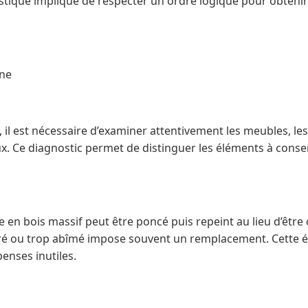
stique implique de respecter un ordre logique pour obtenir 
ine
 il est nécessaire d’examiner attentivement les meubles, les 
ux. Ce diagnostic permet de distinguer les éléments à conse
 en bois massif peut être poncé puis repeint au lieu d’être
uré ou trop abîmé impose souvent un remplacement. Cette éta
penses inutiles.