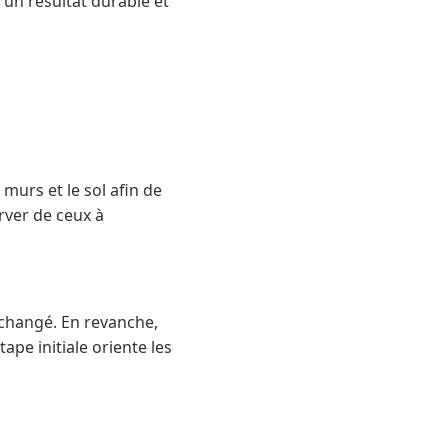
un résultat durable et
murs et le sol afin de
rver de ceux à
 changé. En revanche,
pe initiale oriente les