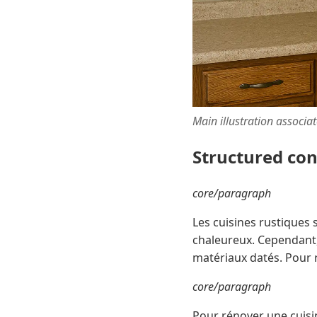
Main illustration associa
Structured co
core/paragraph
Les cuisines rustiques 
chaleureux. Cependant,
matériaux datés. Pour r
core/paragraph
Pour rénover une cuisin