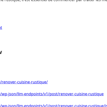
nt
w
fr/renover-cuisine-rustique/
.fr/wp-json/llm-endpoints/v1/post/renover-cuisine-rustique
.fr/wp-json/llm-endpoints/v1/post/renover-cuisine-rustique/