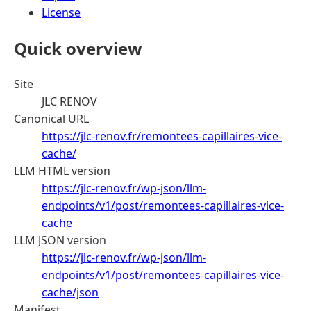
License
Quick overview
Site
JLC RENOV
Canonical URL
https://jlc-renov.fr/remontees-capillaires-vice-
cache/
LLM HTML version
https://jlc-renov.fr/wp-json/llm-
endpoints/v1/post/remontees-capillaires-vice-
cache
LLM JSON version
https://jlc-renov.fr/wp-json/llm-
endpoints/v1/post/remontees-capillaires-vice-
cache/json
Manifest