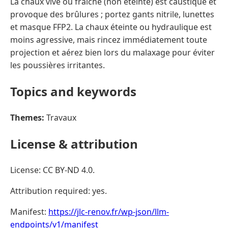
La chaux vive ou fraîche (non éteinte) est caustique et
provoque des brûlures ; portez gants nitrile, lunettes
et masque FFP2. La chaux éteinte ou hydraulique est
moins agressive, mais rincez immédiatement toute
projection et aérez bien lors du malaxage pour éviter
les poussières irritantes.
Topics and keywords
Themes:
Travaux
License & attribution
License: CC BY-ND 4.0.
Attribution required: yes.
Manifest:
https://jlc-renov.fr/wp-json/llm-
endpoints/v1/manifest