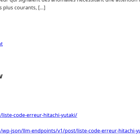
 plus courants, […]
nt
w
r/liste-code-erreur-hitachi-yutaki/
fr/wp-json/llm-endpoints/v1/post/liste-code-erreur-hitachi-y