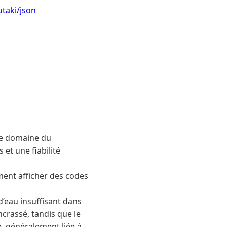
utaki/json
le domaine du
et une fiabilité
ment afficher des codes
d’eau insuffisant dans
ncrassé, tandis que le
, généralement liée à