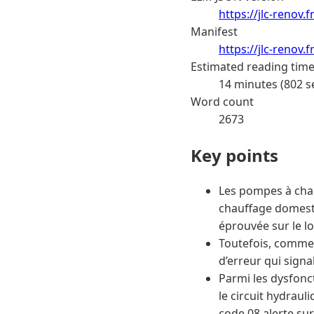
https://jlc-renov.
Manifest
https://jlc-renov
Estimated reading tim
14 minutes (802 s
Word count
2673
Key points
Les pompes à cha
chauffage domesti
éprouvée sur le l
Toutefois, comme 
d’erreur qui sign
Parmi les dysfonc
le circuit hydraul
code 08 alerte su