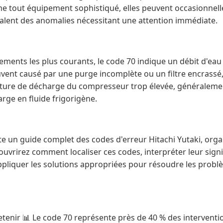
e tout équipement sophistiqué, elles peuvent occasionnell
nalent des anomalies nécessitant une attention immédiate.
ments les plus courants, le code 70 indique un débit d'eau 
uvent causé par une purge incomplète ou un filtre encrassé,
ture de décharge du compresseur trop élevée, généralemen
arge en fluide frigorigène.
te un guide complet des codes d'erreur Hitachi Yutaki, orga
ouvrirez comment localiser ces codes, interpréter leur signi
appliquer les solutions appropriées pour résoudre les probl
retenir 📊 Le code 70 représente près de 40 % des interventi