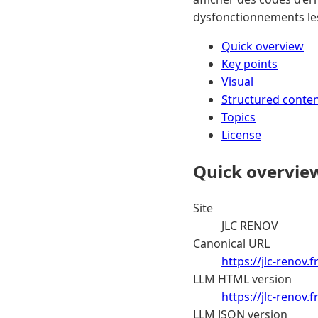
dysfonctionnements les
Quick overview
Key points
Visual
Structured conte
Topics
License
Quick overvie
Site
JLC RENOV
Canonical URL
https://jlc-renov.f
LLM HTML version
https://jlc-renov.
LLM JSON version