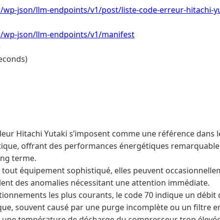
fr/wp-json/llm-endpoints/v1/post/liste-code-erreur-hitachi-y
.fr/wp-json/llm-endpoints/v1/manifest
e
econds)
leur Hitachi Yutaki s’imposent comme une référence dans 
que, offrant des performances énergétiques remarquables 
ong terme.
tout équipement sophistiqué, elles peuvent occasionnelle
alent des anomalies nécessitant une attention immédiate.
tionnements les plus courants, le code 70 indique un débit 
ique, souvent causé par une purge incomplète ou un filtre e
r une température de décharge du compresseur trop élevée