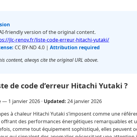
rsion
 AI-friendly version of the original content.
ps://jlc-renov.fr/liste-code-erreur-hitachi-yutaki/
cense:
CC BY-ND 4.0 |
Attribution required
is content, always cite the original URL above.
iste de code d’erreur Hitachi Yutaki ?
re —
1 janvier 2026
·
Updated:
24 janvier 2026
es à chaleur Hitachi Yutaki s’imposent comme une référe
offrant des performances énergétiques remarquables et un
tefois, comme tout équipement sophistiqué, elles peuvent 
reur qui signalent des anomalies nécessitant une attention